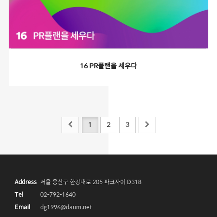
16 PR플랜을 세우다
1
2
3
Address
서울 용산구 한강대로 205 파크자이 D318
Tel
02-792-1640
Email
dg1996@daum.net