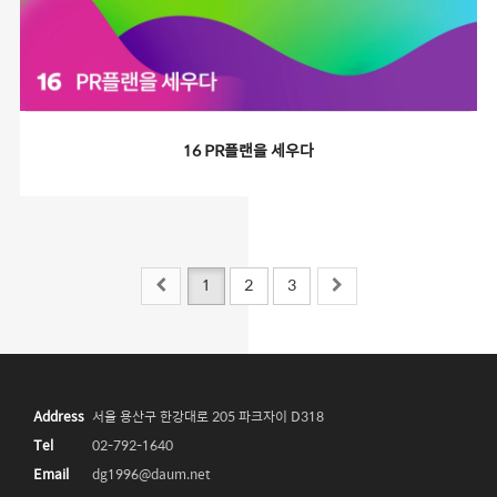
16 PR플랜을 세우다
1
2
3
Address
서울 용산구 한강대로 205 파크자이 D318
Tel
02-792-1640
Email
dg1996@daum.net